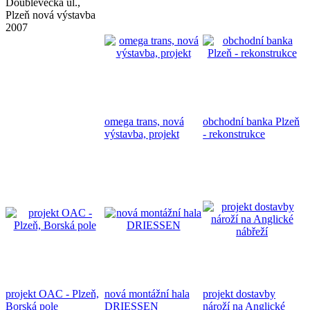
Doublevecká ul.,
Plzeň nová výstavba
2007
omega trans, nová
obchodní banka Plzeň
výstavba, projekt
- rekonstrukce
projekt OAC - Plzeň,
nová montážní hala
projekt dostavby
Borská pole
DRIESSEN
nároží na Anglické