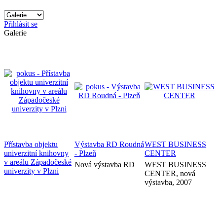
Přihlásit se
Galerie
Přístavba objektu
Výstavba RD Roudná
WEST BUSINESS
univerzitní knihovny
- Plzeň
CENTER
v areálu Západočeské
Nová výstavba RD
WEST BUSINESS
univerzity v Plzni
CENTER, nová
výstavba, 2007